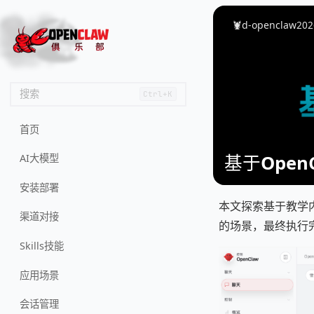
🦌
🙌
📄
🐟
🏖️
🦞d-openclaw
202
搜索
Ctrl+K
首页
基于Ope
AI大模型
安装部署
本文探索基于教学
渠道对接
的场景，最终执行
Skills技能
应用场景
会话管理