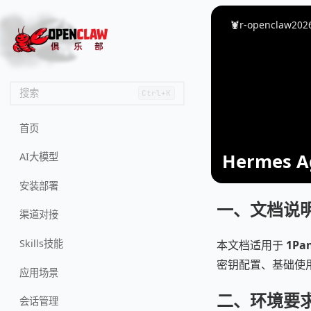
🦌
🙌
📄
🐟
🏖️
🦞r-openclaw
202
搜索
Ctrl+K
首页
Hermes 
AI大模型
安装部署
一、文档说
渠道对接
Skills技能
本文档适用于
1Pa
密钥配置、基础使
应用场景
二、环境要
会话管理