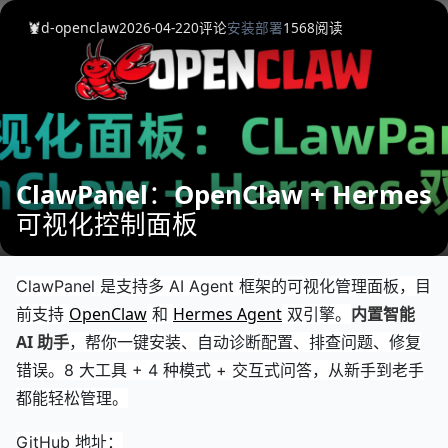
🦞d-openclaw
2026-04-22
0
评论
安装部署
1568
阅读
ClawPanel：OpenClaw + Hermes
可视化控制面板
ClawPanel 是支持多 AI Agent 框架的可视化管理面板，目
OpenClaw
Hermes Agent
内置智能
前支持
和
双引擎。
AI 助手
，帮你一键安装、自动诊断配置、排查问题、修复
错误。8 大工具 + 4 种模式 + 交互式问答，从新手到老手
都能轻松管理。
GitHub 地址：