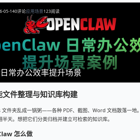
6-05-14
0
评论
应用场景
123
阅读
law日常办公效率提升场景
能文件整理与知识库构建
ads 文件夹乱成一锅粥——各种 PDF、截图、Word 文档散落
翻半天。想把它们分类归档并建立可检索的知识库。
Claw 怎么做