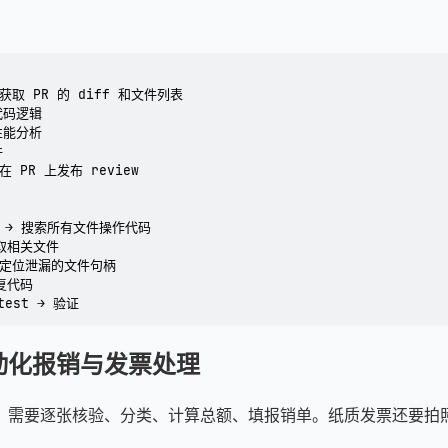
 获取 PR 的 diff 和文件列表

代码逻辑

性能分析



在 PR 上发布 review

ep → 搜索所有文件操作代码

读取相关文件

→ 定位泄漏的文件句柄

复代码

 test → 验证
动化报销与发票处理
需要逐张核验、分类、计算总额、填报销单。纸质发票还要拍照 