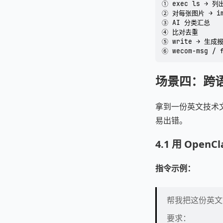
① exec ls →
② 对每张图片 → im
③ AI 分类汇总

④ 比对去重

⑤ write → 生成报
⑥ wecom-msg /
场景四：跨语
拿到一份英文技术
易出错。
4.1 用 Open
指令示例：
帮我把这份英
要求：