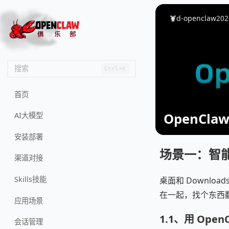
🦌
🙌
📄
🐟
🏖️
🦞d-openclaw
202
搜索
Ctrl+K
首页
OpenC
AI大模型
安装部署
场景一：智
渠道对接
Skills技能
桌面和 Downlo
在一起，找个东西
应用场景
1.1、用 Open
会话管理