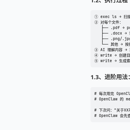
1.2、执行过程
① exec ls → 
② 对每个文件：

   ├── .pdf →
   ├── .docx →
   ├── .png/.jp
   └── 其他 → 
③ AI 理解内容 →
④ write → 创
1.3、进阶用
# 每次用完 Open
# OpenClaw 的
# 下次问："关于XX