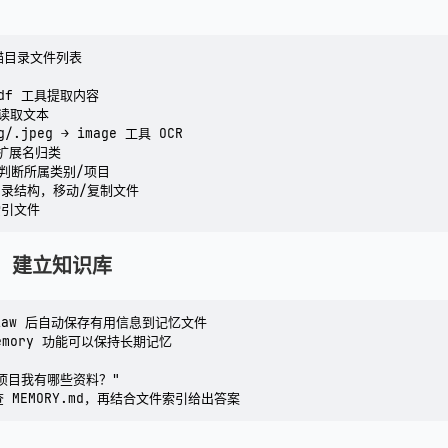
扫描目录文件列表

 pdf 工具提取内容

 读取文本

g/.jpeg → image 工具 OCR

按扩展名归类

 判断所属类别/项目

建目录结构，移动/复制文件

法：建立知识库
Claw 后自动保存有用信息到记忆文件

 memory 功能可以保持长期记忆

项目我有哪些资料？"
