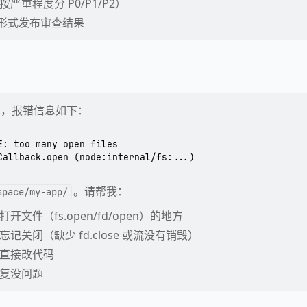
严重程度分 P0/P1/P2）
论形式发布审查结果
ug，报错信息如下：
E: too many open files

。请帮我：
space/my-app/
文件（fs.open/fd/open）的地方
记关闭（缺少 fd.close 或流没有销毁）
直接改代码
复没问题