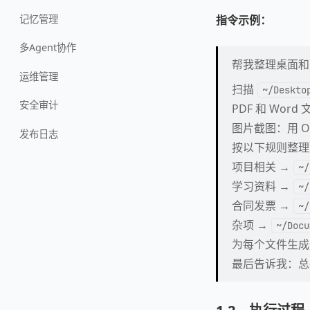
记忆管理
指令示例：
多Agent协作
帮我整理桌面和
运维管理
扫描
~/Deskto
安全审计
PDF 和 Wo
图片截图：用 
发布日志
按以下规则整
项目相关 →
~/
学习资料 →
~/
合同发票 →
~/
杂项 →
~/Docu
为每个文件生
最后告诉我：总