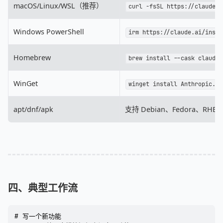
macOS/Linux/WSL（推荐）
curl -fsSL https://claude.a
Windows PowerShell
irm https://claude.ai/insta
Homebrew
brew install --cask claude-
WinGet
winget install Anthropic.Cl
apt/dnf/apk
支持 Debian、Fedora、RHEL、
四、典型工作流
# 写一个新功能
